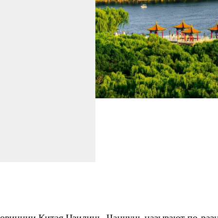
овинции Китая Цзилинь. Чанчунь называют по разно