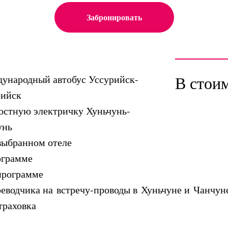
Забронировать
В стои
ународный автобус Уссурийск-
рийск
остную электричку Хуньчунь-
унь
выбранном отеле
ограмме
программе
реводчика на встречу-проводы в Хуньчуне и Чанчун
траховка